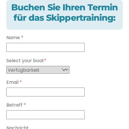
Skip
Buchen Sie Ihren Termin
to
für das Skippertraining:
content
Name
*
Select your boat
*
Email
*
Betreff
*
Nachricht